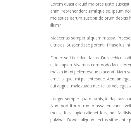
Lorem quasi aliquid maiores iusto suscipit 
animi reprehenderit similique sit. ipsum do
molestias earum suscipit dolorum debitis
illum?
Maecenas semper aliquam massa. Praesent 
ultricies. Suspendisse potenti. Phasellus in
Donec sed tincidunt lacus. Duis vehicula a
ut id sapien. Vivamus commodo lacus lorem,
massa id mi pellentesque placerat. Nam scele
amet aliquet mi pellentesque. Aenean eget 
dui augue, malesuada nec tellus vel, eges
Integer semper quam turpis, id dapibus nunc
Nam porttitor rutrum massa, eu varius velit f
mollis, felis sapien aliquet felis, nec fac
pulvinar. Donec aliquam lectus vitae ante pu