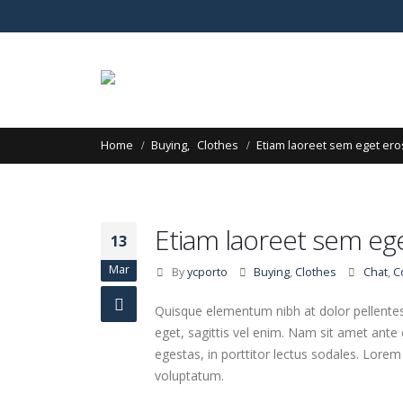
Home
Buying
,
Clothes
Etiam laoreet sem eget er
Etiam laoreet sem eg
13
Mar
By
ycporto
Buying
,
Clothes
Chat
,
C
Quisque elementum nibh at dolor pellentesq
eget, sagittis vel enim. Nam sit amet ante
egestas, in porttitor lectus sodales. Lorem
voluptatum.