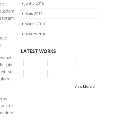
Junho 2016
unt
uibusdam
Maio 2016
m totam
Março 2016
Janeiro 2016
sque
o.
LATEST WORKS
enenatis
bi quis
nt, sit
bulum
View More
eros.
t auctor
bibendum