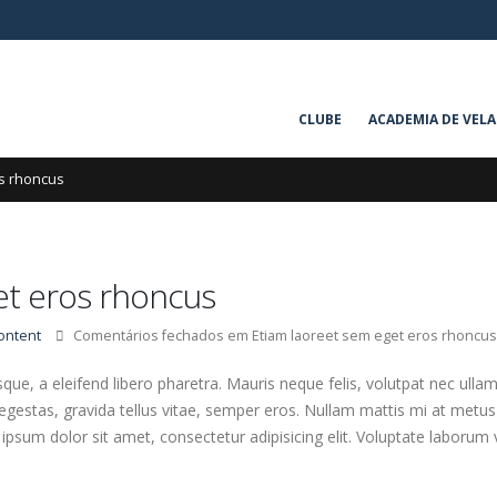
CLUBE
ACADEMIA DE VELA
os rhoncus
et eros rhoncus
ontent
Comentários fechados
em Etiam laoreet sem eget eros rhoncu
ue, a eleifend libero pharetra. Mauris neque felis, volutpat nec ulla
 egestas, gravida tellus vitae, semper eros. Nullam mattis mi at metus
 ipsum dolor sit amet, consectetur adipisicing elit. Voluptate laborum