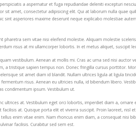
perspiciatis a aspernatur et fuga repudiandae deleniti excepturi nesci
lor sit amet, consectetur adipisicing elit. Qui at laborum nulla quae q
 hic sint asperiores maxime deserunt neque explicabo molestiae aute
pharetra sem vitae nisi eleifend molestie. Aliquam molestie sceleri
terdum risus at mi ullamcorper lobortis. In et metus aliquet, suscipit le
liquam vestibulum. Aenean at mollis mi. Cras ac urna sed nisi auctor v
 a tristique sapien tempus non. Donec fringilla cursus porttitor. Mor
risque sit amet diam id blandit. Nullam ultrices ligula at ligula tincidu
fermentum risus. Aenean eu ultricies nulla, id bibendum libero. Vesti
tas condimentum ipsum. Vestibulum ut.
 ultrices at. Vestibulum eget orci lobortis, imperdiet diam a, ornare 
acilisis at. Quisque porta elit et viverra suscipit. Proin laoreet, nisl e
ilisis tellus enim vitae enim. Nam rhoncus enim diam, a consequat nisi 
lvinar facilisis. Curabitur sed sem est.