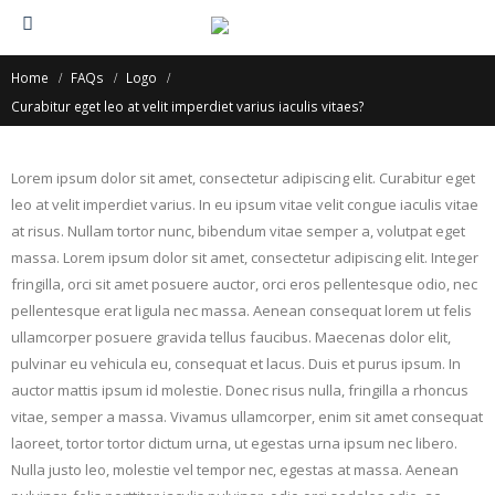
Home
FAQs
Logo
Curabitur eget leo at velit imperdiet varius iaculis vitaes?
Lorem ipsum dolor sit amet, consectetur adipiscing elit. Curabitur eget
leo at velit imperdiet varius. In eu ipsum vitae velit congue iaculis vitae
at risus. Nullam tortor nunc, bibendum vitae semper a, volutpat eget
massa. Lorem ipsum dolor sit amet, consectetur adipiscing elit. Integer
fringilla, orci sit amet posuere auctor, orci eros pellentesque odio, nec
pellentesque erat ligula nec massa. Aenean consequat lorem ut felis
ullamcorper posuere gravida tellus faucibus. Maecenas dolor elit,
pulvinar eu vehicula eu, consequat et lacus. Duis et purus ipsum. In
auctor mattis ipsum id molestie. Donec risus nulla, fringilla a rhoncus
vitae, semper a massa. Vivamus ullamcorper, enim sit amet consequat
laoreet, tortor tortor dictum urna, ut egestas urna ipsum nec libero.
Nulla justo leo, molestie vel tempor nec, egestas at massa. Aenean