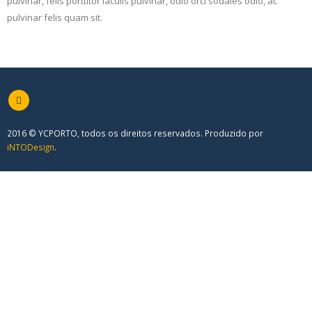
pulvinar, felis porttitor iaculis pulvinar, odio orci sodales odio, ac
pulvinar felis quam sit.
2016 © YCPORTO, todos os direitos reservados. Produzido por
iNTODesign
.