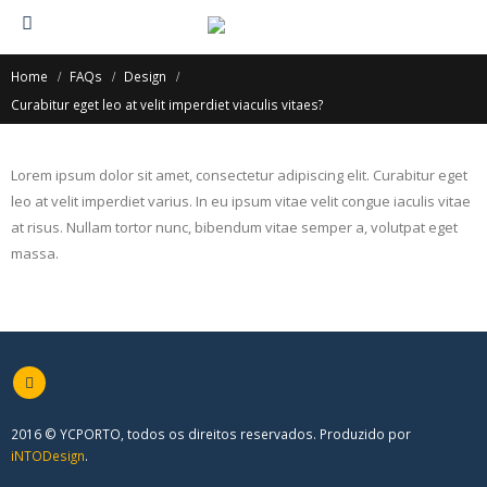
Home
FAQs
Design
Curabitur eget leo at velit imperdiet viaculis vitaes?
Lorem ipsum dolor sit amet, consectetur adipiscing elit. Curabitur eget
leo at velit imperdiet varius. In eu ipsum vitae velit congue iaculis vitae
at risus. Nullam tortor nunc, bibendum vitae semper a, volutpat eget
massa.
2016 © YCPORTO, todos os direitos reservados. Produzido por
iNTODesign
.