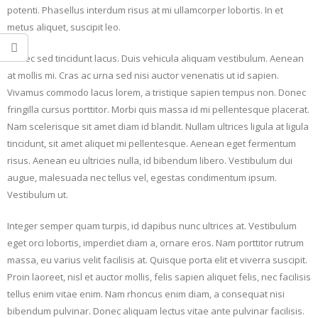
potenti. Phasellus interdum risus at mi ullamcorper lobortis. In et
metus aliquet, suscipit leo.
Donec sed tincidunt lacus. Duis vehicula aliquam vestibulum. Aenean
at mollis mi. Cras ac urna sed nisi auctor venenatis ut id sapien.
Vivamus commodo lacus lorem, a tristique sapien tempus non. Donec
fringilla cursus porttitor. Morbi quis massa id mi pellentesque placerat.
Nam scelerisque sit amet diam id blandit. Nullam ultrices ligula at ligula
tincidunt, sit amet aliquet mi pellentesque. Aenean eget fermentum
risus. Aenean eu ultricies nulla, id bibendum libero. Vestibulum dui
augue, malesuada nec tellus vel, egestas condimentum ipsum.
Vestibulum ut.
Integer semper quam turpis, id dapibus nunc ultrices at. Vestibulum
eget orci lobortis, imperdiet diam a, ornare eros. Nam porttitor rutrum
massa, eu varius velit facilisis at. Quisque porta elit et viverra suscipit.
Proin laoreet, nisl et auctor mollis, felis sapien aliquet felis, nec facilisis
tellus enim vitae enim. Nam rhoncus enim diam, a consequat nisi
bibendum pulvinar. Donec aliquam lectus vitae ante pulvinar facilisis.