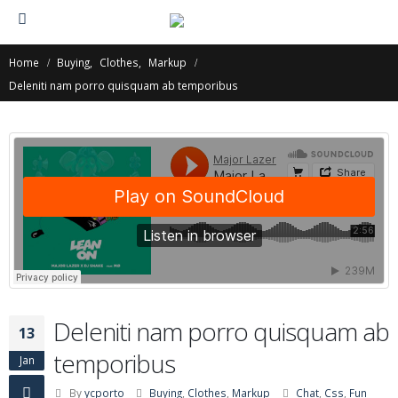
Home
Buying
,
Clothes
,
Markup
Deleniti nam porro quisquam ab temporibus
Deleniti nam porro quisquam ab
13
temporibus
Jan
By
ycporto
Buying
,
Clothes
,
Markup
Chat
,
Css
,
Fun