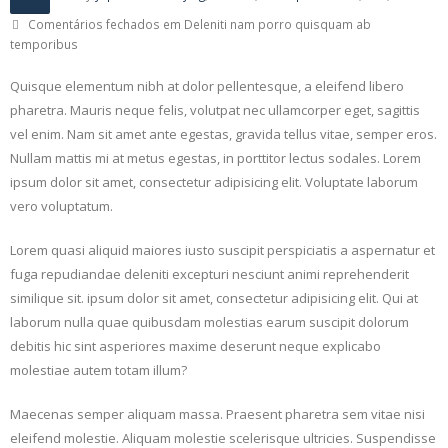
Comentários fechados
em Deleniti nam porro quisquam ab
temporibus
Quisque elementum nibh at dolor pellentesque, a eleifend libero
pharetra. Mauris neque felis, volutpat nec ullamcorper eget, sagittis
vel enim. Nam sit amet ante egestas, gravida tellus vitae, semper eros.
Nullam mattis mi at metus egestas, in porttitor lectus sodales. Lorem
ipsum dolor sit amet, consectetur adipisicing elit. Voluptate laborum
vero voluptatum.
Lorem quasi aliquid maiores iusto suscipit perspiciatis a aspernatur et
fuga repudiandae deleniti excepturi nesciunt animi reprehenderit
similique sit. ipsum dolor sit amet, consectetur adipisicing elit. Qui at
laborum nulla quae quibusdam molestias earum suscipit dolorum
debitis hic sint asperiores maxime deserunt neque explicabo
molestiae autem totam illum?
Maecenas semper aliquam massa. Praesent pharetra sem vitae nisi
eleifend molestie. Aliquam molestie scelerisque ultricies. Suspendisse