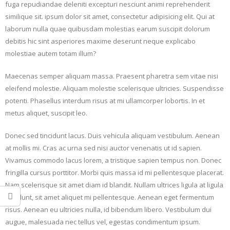
fuga repudiandae deleniti excepturi nesciunt animi reprehenderit
similique sit. ipsum dolor sit amet, consectetur adipisicing elit. Qui at
laborum nulla quae quibusdam molestias earum suscipit dolorum
debitis hic sint asperiores maxime deserunt neque explicabo
molestiae autem totam illum?
Maecenas semper aliquam massa. Praesent pharetra sem vitae nisi
eleifend molestie. Aliquam molestie scelerisque ultricies. Suspendisse
potenti. Phasellus interdum risus at mi ullamcorper lobortis. In et
metus aliquet, suscipit leo.
Donec sed tincidunt lacus. Duis vehicula aliquam vestibulum. Aenean
at mollis mi. Cras ac urna sed nisi auctor venenatis ut id sapien.
Vivamus commodo lacus lorem, a tristique sapien tempus non. Donec
fringilla cursus porttitor. Morbi quis massa id mi pellentesque placerat.
Nam scelerisque sit amet diam id blandit. Nullam ultrices ligula at ligula
tincidunt, sit amet aliquet mi pellentesque. Aenean eget fermentum
risus. Aenean eu ultricies nulla, id bibendum libero. Vestibulum dui
augue, malesuada nec tellus vel, egestas condimentum ipsum.