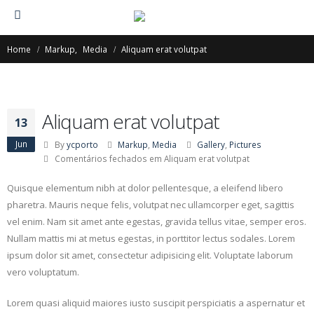
Home
Markup
,
Media
Aliquam erat volutpat
Aliquam erat volutpat
13
Jun
By
ycporto
Markup
,
Media
Gallery
,
Pictures
Comentários fechados
em Aliquam erat volutpat
Quisque elementum nibh at dolor pellentesque, a eleifend libero
pharetra. Mauris neque felis, volutpat nec ullamcorper eget, sagittis
vel enim. Nam sit amet ante egestas, gravida tellus vitae, semper eros.
Nullam mattis mi at metus egestas, in porttitor lectus sodales. Lorem
ipsum dolor sit amet, consectetur adipisicing elit. Voluptate laborum
vero voluptatum.
Lorem quasi aliquid maiores iusto suscipit perspiciatis a aspernatur et